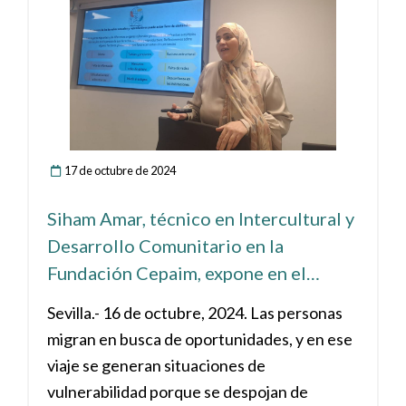
malesuada fermentum ante Lorem ipsum
Scholarships Lorem ipsum dolor sit amet,
consectetur adipiscing elit. Integer
malesuada fermentum ante Lorem ipsum
Calendar Lorem ipsum dolor sit amet,
consectetur adipiscing elit. Integer
malesuada fermentum ante Lorem ipsum
17 de octubre de 2024
Siham Amar, técnico en Intercultural y
Desarrollo Comunitario en la
Fundación Cepaim, expone en el
ICOES la realidad de la población
Sevilla.- 16 de octubre, 2024. Las personas
migrante.
migran en busca de oportunidades, y en ese
viaje se generan situaciones de
vulnerabilidad porque se despojan de