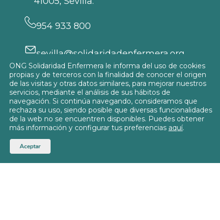
41005, Sevilla.
954 933 800
sevilla@solidaridadenfermera.org
ONG Solidaridad Enfermera le informa del uso de cookies
Participa
propias y de terceros con la finalidad de conocer el origen
de las visitas y otras datos similares, para mejorar nuestros
servicios, mediante el análisis de sus hábitos de
navegación. Si continúa navegando, consideramos que
rechaza su uso, siendo posible que diversas funcionalidades
de la web no se encuentren disponibles. Puedes obtener
Política de privacidad
más información y configurar tus preferencias
aquí
.
Política de Cookies
© 2026
Delegación de Sevilla
Aceptar
Aviso Legal