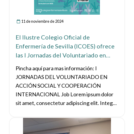
11 de noviembre de 2024
El Ilustre Colegio Oficial de
Enfermería de Sevilla (ICOES) ofrece
las I Jornadas del Voluntariado en
Acción Social y Cooperación
Pincha aquí para mas información: I
Internacional, este 4 de diciembre.
JORNADAS DEL VOLUNTARIADO EN
ACCIÓN SOCIAL Y COOPERACIÓN
INTERNACIONAL Job Lorem ipsum dolor
sit amet, consectetur adipiscing elit. Integer
malesuada fermentum ante Lorem ipsum
Training Lorem ipsum dolor sit amet,
Ver noticia
consectetur adipiscing elit. Integer