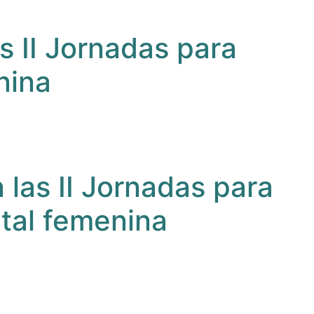
s II Jornadas para
nina
 las II Jornadas para
ital femenina