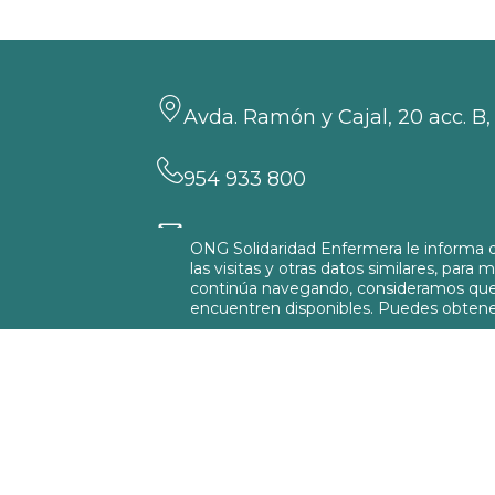
Avda. Ramón y Cajal, 20 acc. B, 
954 933 800
sevilla@solidaridadenfermera.
ONG Solidaridad Enfermera le informa de
las visitas y otras datos similares, para
continúa navegando, consideramos que r
encuentren disponibles. Puedes obtene
© 2026
Delegación de Sevilla