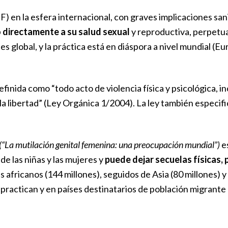
 en la esfera internacional, con graves implicaciones sani
 directamente a su salud sexual
y reproductiva, perpetu
 es global, y la práctica está en diáspora a nivel mundial (
efinida como “todo acto de violencia física y psicológica, inc
 la libertad” (Ley Orgánica 1/2004). La ley también especif
(“La mutilación genital femenina: una preocupación mundial”)
es
de las niñas y las mujeres y
puede dejar secuelas físicas, 
 africanos (144 millones), seguidos de Asia (80 millones) y
ractican y en países destinatarios de población migrante