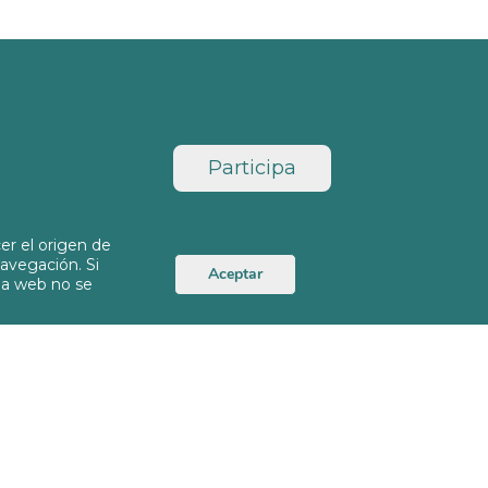
Participa
er el origen de
navegación. Si
Aceptar
la web no se
d
Política de Cookies
Aviso Legal