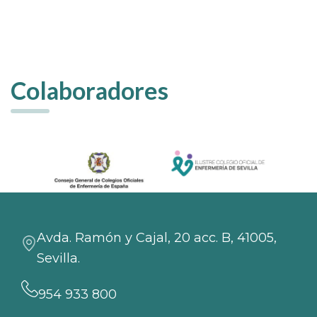
Colaboradores
Avda. Ramón y Cajal, 20 acc. B, 41005,
Sevilla.
954 933 800