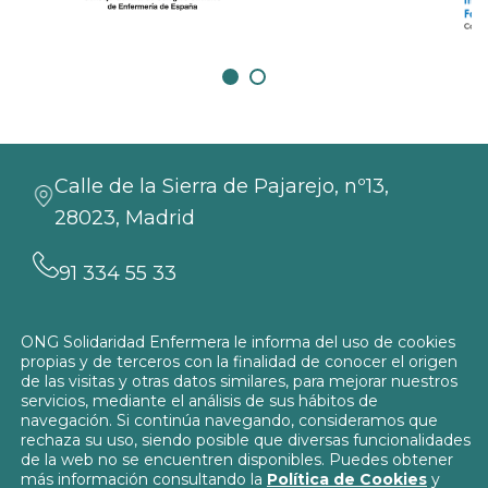
Calle de la Sierra de Pajarejo, nº13,
28023, Madrid
91 334 55 33
info@solidaridadenfermera.org
ONG Solidaridad Enfermera le informa del uso de cookies
propias y de terceros con la finalidad de conocer el origen
Contacta con nosotros
de las visitas y otras datos similares, para mejorar nuestros
servicios, mediante el análisis de sus hábitos de
navegación. Si continúa navegando, consideramos que
rechaza su uso, siendo posible que diversas funcionalidades
de la web no se encuentren disponibles. Puedes obtener
más información consultando la
Política de Cookies
y
Política de Privacidad