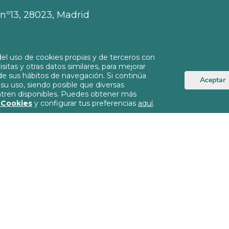
, nº13, 28023, Madrid
el uso de cookies propias y de terceros con
isitas y otras datos similares, para mejorar
rg
 de sus hábitos de navegación. Si continúa
Aceptar
u uso, siendo posible que diversas
ntren disponibles. Puedes obtener más
e Cookies
y configurar tus preferencias
aquí
.
Política de Privacida