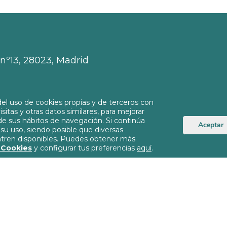
, nº13, 28023, Madrid
el uso de cookies propias y de terceros con
isitas y otras datos similares, para mejorar
rg
 de sus hábitos de navegación. Si continúa
Aceptar
u uso, siendo posible que diversas
ntren disponibles. Puedes obtener más
e Cookies
y configurar tus preferencias
aquí
.
Política de Privacida