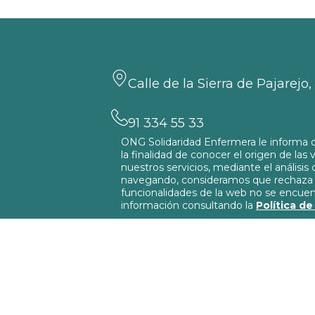
Calle de la Sierra de Pajarejo
91 334 55 33
ONG Solidaridad Enfermera le informa d
la finalidad de conocer el origen de las v
info@solidaridadenfermera.o
nuestros servicios, mediante el análisis
navegando, consideramos que rechaza s
funcionalidades de la web no se encue
información consultando la
Política d
© 2026
Solidaridad Enfermera