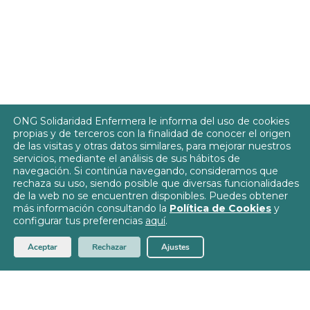
ONG Solidaridad Enfermera le informa del uso de cookies
propias y de terceros con la finalidad de conocer el origen
de las visitas y otras datos similares, para mejorar nuestros
servicios, mediante el análisis de sus hábitos de
navegación. Si continúa navegando, consideramos que
rechaza su uso, siendo posible que diversas funcionalidades
de la web no se encuentren disponibles. Puedes obtener
más información consultando la
Política de Cookies
y
configurar tus preferencias
aquí
.
Aceptar
Rechazar
Ajustes