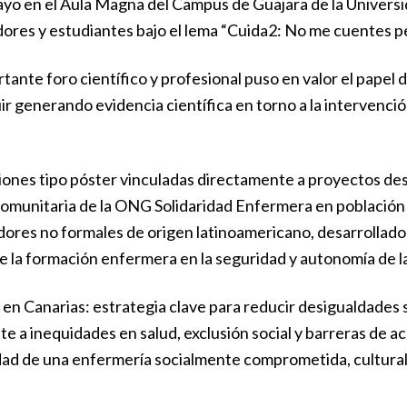
mayo en el Aula Magna del Campus de Guajara de la Univers
ores y estudiantes bajo el lema “Cuida2: No me cuentes pe
tante foro científico y profesional puso en valor el pape
ir generando evidencia científica en torno a la intervenció
nes tipo póster vinculadas directamente a proyectos desa
comunitaria de la ONG Solidaridad Enfermera en población 
dores no formales de origen latinoamericano, desarrollado 
de la formación enfermera en la seguridad y autonomía de 
 Canarias: estrategia clave para reducir desigualdades sa
te a inequidades en salud, exclusión social y barreras de a
sidad de una enfermería socialmente comprometida, cultur