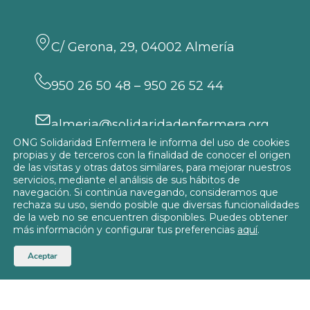
C/ Gerona, 29, 04002 Almería
950 26 50 48 – 950 26 52 44
almeria@solidaridadenfermera.org
ONG Solidaridad Enfermera le informa del uso de cookies
Participa
propias y de terceros con la finalidad de conocer el origen
de las visitas y otras datos similares, para mejorar nuestros
servicios, mediante el análisis de sus hábitos de
navegación. Si continúa navegando, consideramos que
rechaza su uso, siendo posible que diversas funcionalidades
de la web no se encuentren disponibles. Puedes obtener
Política de privacidad
más información y configurar tus preferencias
aquí
.
Política de Cookies
© 2026
Delegación de Almería
Aceptar
Aviso Legal