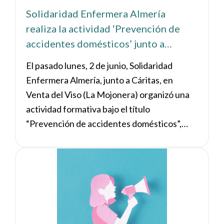
Solidaridad Enfermera Almería
realiza la actividad ‘Prevención de
accidentes domésticos’ junto a
Cáritas Almería en La Mojonera
El pasado lunes, 2 de junio, Solidaridad
Enfermera Almería, junto a Cáritas, en
Venta del Viso (La Mojonera) organizó una
actividad formativa bajo el título
“Prevención de accidentes domésticos”,
dirigida a un grupo de mujeres extranjeras
de distintas etnias, con edades
Ver noticia
comprendidas entre los 19 y los 45 años. La
sesión, conducida por Ana Fca. Medina
Rodríguez y Dolores Úbeda Cuenca, tuvo
una duración de una hora y media y reunió a