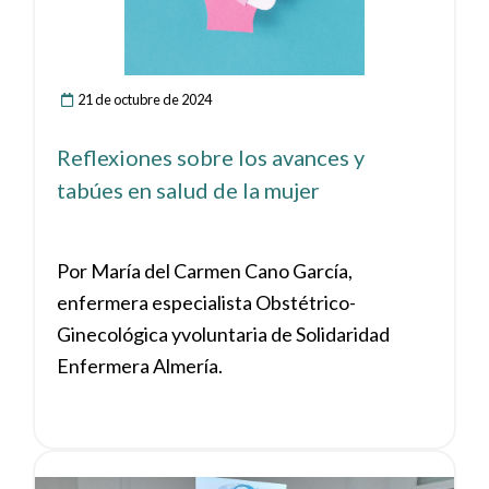
16 participantes, todas ellas muy implicadas
y con gran interés por el contenido. El taller
abordó las situaciones más comunes de
accidentes en el hogar, afectando
21 de octubre de 2024
especialmente a…
Reflexiones sobre los avances y
tabúes en salud de la mujer
Por María del Carmen Cano García,
enfermera especialista Obstétrico-
Ginecológica yvoluntaria de Solidaridad
Enfermera Almería.
Ver noticia