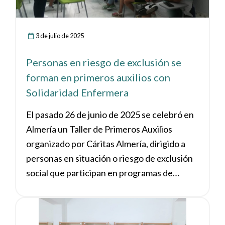
inconscientes, maniobra de Heimlich,
soporte vital básico y primeros cuidados
ante quemaduras, heridas y hemorragias.
3 de julio de 2025
Personas en riesgo de exclusión se
forman en primeros auxilios con
Solidaridad Enfermera
El pasado 26 de junio de 2025 se celebró en
Almería un Taller de Primeros Auxilios
organizado por Cáritas Almería, dirigido a
personas en situación o riesgo de exclusión
social que participan en programas de
formación ocupacional e inserción laboral.
Ver noticia