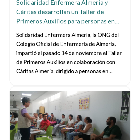
Solidaridad Enfermera Almería y
Cáritas desarrollan un Taller de
Primeros Auxilios para personas en
formación
Solidaridad Enfermera Almería, la ONG del
Colegio Oficial de Enfermería de Almería,
impartió el pasado 14 de noviembre el Taller
de Primeros Auxilios en colaboración con
Cáritas Almería, dirigido a personas en
formación con riesgo de exclusión social.La
actividad, de dos horas de duración, contó
Ver noticia
con la participación de ocho personas y fue
impartida por la enfermera María del Mar
Torres Navarro. Durante el taller se
abordaron contenidos clave como la regla
PAS, actuación ante personas