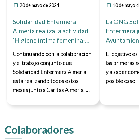
20 de mayo de 2024
10 de mayo d
Solidaridad Enfermera
La ONG Sol
Almería realiza la actividad
Enfermera j
‘Higiene íntima femenina-
Ayuntamien
autocuidados’ junto a
forman al v
Continuando con la colaboración
El objetivo es
Cáritas en Campohermoso
enfermería 
y el trabajo conjunto que
las primeras s
violencia d
Solidaridad Enfermera Almería
y a saber cóm
está realizando todos estos
posible caso
meses junto a Cáritas Almería, el
pasado 17 de mayo se llevó a
cabo una actividad sobre Higiene
íntima femenina y autocuidados
en Campohermoso (Níjar).
Colaboradores