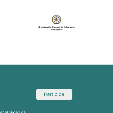
Participa
er el origen de