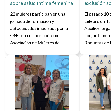
sobre salud íntima femenina
exclusión so
22 mujeres participan en una
El pasado 10 
jornada de formación y
celebró un Ta
autocuidados impulsada por la
Auxilios, org
ONG en colaboración con la
conjuntament
Asociación de Mujeres de
Roquetas de M
Huécija.
personas en 
situación de 
Ver noticia
social. Partic
todas ellas al
talleres de F
ocupacional e
que gestiona 