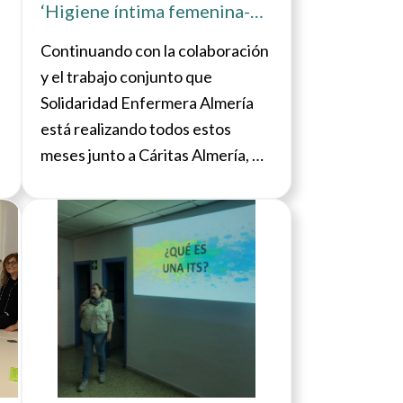
‘Higiene íntima femenina-
autocuidados’ junto a
Continuando con la colaboración
Cáritas en La Mojonera
y el trabajo conjunto que
Solidaridad Enfermera Almería
está realizando todos estos
meses junto a Cáritas Almería, el
pasado 21 de mayo se llevó a
cabo una actividad sobre Higiene
icia
Ver noticia
íntima femenina y autocuidados
en La Mojonera, Almería.