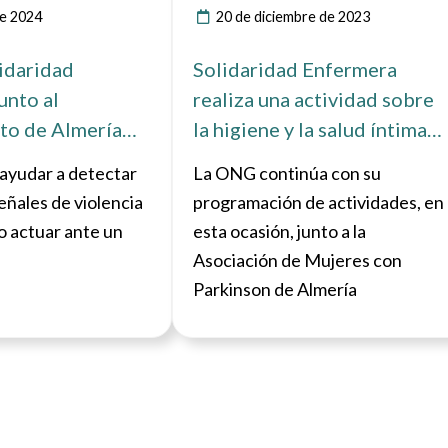
e 2024
20 de diciembre de 2023
idaridad
Solidaridad Enfermera
unto al
realiza una actividad sobre
to de Almería
la higiene y la salud íntima
oluntariado de
femenina
 ayudar a detectar
La ONG continúa con su
para erradicar la
eñales de violencia
programación de actividades, en
e género
o actuar ante un
esta ocasión, junto a la
Asociación de Mujeres con
Parkinson de Almería