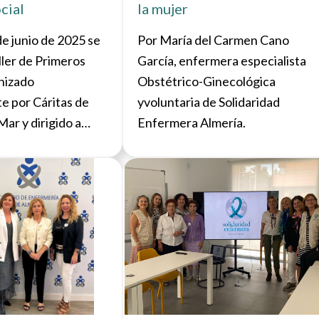
cial
la mujer
de junio de 2025 se
Por María del Carmen Cano
ller de Primeros
García, enfermera especialista
anizado
Obstétrico-Ginecológica
e por Cáritas de
yvoluntaria de Solidaridad
ar y dirigido a
Enfermera Almería.
formación en
vulnerabilidad
Ver noticia
Ver not
iparon 11 personas,
umnas de los
ormación
 inserción laboral
Cáritas.