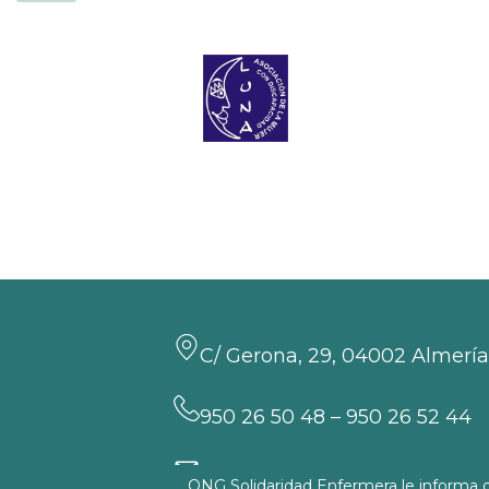
C/ Gerona, 29, 04002 Almería
950 26 50 48 – 950 26 52 44
almeria@solidaridadenferme
ONG Solidaridad Enfermera le informa de