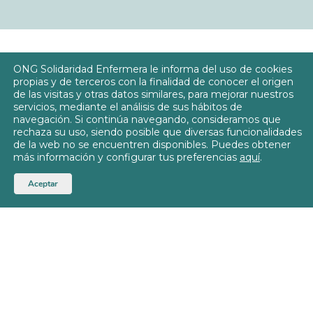
ONG Solidaridad Enfermera le informa del uso de cookies
propias y de terceros con la finalidad de conocer el origen
de las visitas y otras datos similares, para mejorar nuestros
servicios, mediante el análisis de sus hábitos de
navegación. Si continúa navegando, consideramos que
Nombre *
rechaza su uso, siendo posible que diversas funcionalidades
de la web no se encuentren disponibles. Puedes obtener
más información y configurar tus preferencias
aquí
.
Aceptar
Apellidos *
E-mail *